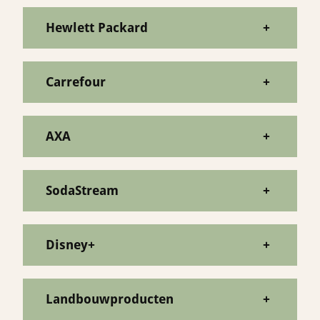
Hewlett Packard
+
Carrefour
+
AXA
+
SodaStream
+
Disney+
+
Landbouwproducten
+