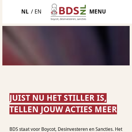
Ga
MENU
naar
de
inhoud
JUIST NU HET STILLER IS,
TELLEN JOUW ACTIES MEER
BDS staat voor Boycot, Desinvesteren en Sancties. Het