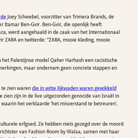
rde
Joey Schwebel, voorzitter van Trimera Brands, de
r Itamar Ben-Gvir. Ben-Gvir, die openlijk heeft
aza, werd aangehaald in de zaak van het Internationaal
ir ZARA en twitterde: “ZARA, mooie kleding, mooie
n het Palestijnse model Qaher Harhash een racistische
pmerkingen, maar ondernam geen concrete stappen en
 te zien waren
die in witte lijkwaden waren gewikkeld
 zien zijn in de live uitgezonden genocide van Israël in
 waarin het verklaarde ‘het misverstand te betreuren’,
 culturele erfgoed. Ze hebben niets gezegd over de moord
prichtster van Fashion Room by Walaa, samen met haar