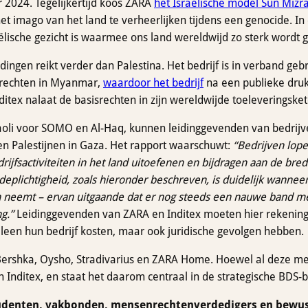
 2024. Tegelijkertijd koos ZARA
het Israëlische model Sun Mizr
t imago van het land te verheerlijken tijdens een genocide. I
aëlische gezicht is waarmee ons land wereldwijd zo sterk wordt g
ngen reikt verder dan Palestina. Het bedrijf is in verband ge
srechten in Myanmar,
waardoor het bedrijf
na een publieke dr
itex nalaat de basisrechten in zijn wereldwijde toeleveringske
aoli voor SOMO en Al-Haq, kunnen leidinggevenden van bedrijve
en Palestijnen in Gaza. Het rapport waarschuwt:
“Bedrijven lope
edrijfsactiviteiten in het land uitoefenen en bijdragen aan de br
deplichtigheid, zoals hieronder beschreven, is duidelijk wanneer 
 neemt – ervan uitgaande dat er nog steeds een nauwe band met 
ng.”
Leidinggevenden van ZARA en Inditex moeten hier rekening 
lleen hun bedrijf kosten, maar ook juridische gevolgen hebben.
 Bershka, Oysho, Stradivarius en ZARA Home. Hoewel al deze merk
n Inditex, en staat het daarom centraal in de strategische BDS
udenten, vakbonden, mensenrechtenverdedigers en bewus