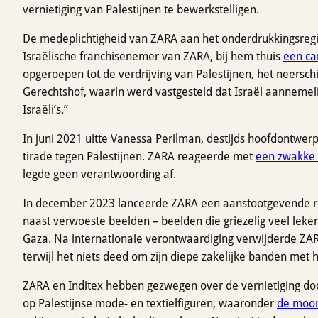
vernietiging van Palestijnen te bewerkstelligen.
De medeplichtigheid van ZARA aan het onderdrukkingsregim
Israëlische franchisenemer van ZARA, bij hem thuis
een c
opgeroepen tot de verdrijving van Palestijnen, het neersc
Gerechtshof, waarin werd vastgesteld dat Israël aannemel
Israëli’s.”
In juni 2021 uitte Vanessa Perilman, destijds hoofdontwer
tirade tegen Palestijnen. ZARA reageerde met
een zwakke 
legde geen verantwoording af.
In december 2023 lanceerde ZARA een aanstootgevende re
naast verwoeste beelden – beelden die griezelig veel leken 
Gaza. Na internationale verontwaardiging verwijderde ZARA 
terwijl het niets deed om zijn diepe zakelijke banden met 
ZARA en Inditex hebben gezwegen over de vernietiging door
op Palestijnse mode- en textielfiguren, waaronder
de moor