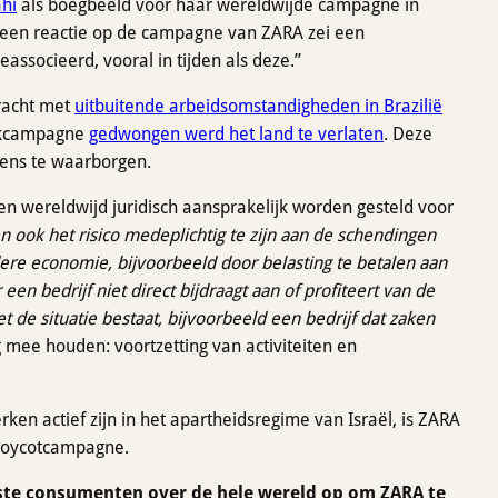
ahi
als boegbeeld voor haar wereldwijde campagne in
n een reactie op de campagne van ZARA zei een
eassocieerd, vooral in tijden als deze.”
bracht met
uitbuitende arbeidsomstandigheden in Brazilië
ukcampagne
gedwongen werd het land te verlaten
. Deze
tens te waarborgen.
n wereldwijd juridisch aansprakelijk worden gesteld voor
n ook het risico medeplichtig te zijn aan de schendingen
edere economie, bijvoorbeeld door belasting te betalen aan
een bedrijf niet direct bijdraagt aan of profiteert van de
de situatie bestaat, bijvoorbeeld een bedrijf dat zaken
mee houden: voortzetting van activiteiten en
en actief zijn in het apartheidsregime van Israël, is ZARA
-boycotcampagne.
te consumenten over de hele wereld op om ZARA te