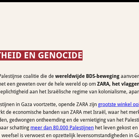
THEID EN GENOCIDE
lestijnse coalitie die de
wereldwijde BDS-beweging
aanvoer
et een geweten over de hele wereld op om
ZARA, het vlagge
ichtigheid aan het Israëlische regime van kolonialisme, apar
estijnen in Gaza voortzette, opende ZARA zijn
grootste winkel ooi
terkt de economische banden van ZARA met Israël, waar het merk 
, gedwongen ontheemding en de vernietiging van het Palestijns
naar schatting
meer dan 80.000 Palestijnen
het leven gekost en
e weefsel is verwoest en opzettelijk levensomstandigheden in G