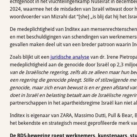
echtgenoot in het vluchtelingenkamp Nuseirat in december
2024, waarmee het de misdaden van Israël witwast door he
woordvoerder van Mizrahi dat “[she] „is blij dat hij het Isr
De medeplichtigheid van Inditex aan mensenrechtenschendi
en met beschuldigingen van schendingen van werknemer
gevallen maken deel uit van een breder patroon waarin Ind
Zoals blijkt uit een
juridische analyse
van dr. Irene Pietrop
medeplichtigheid aan de genocide door Israël op 2,3 miljo
van de Israëlische regering, zelfs als ze alleen maar hun b
een regering die genocide pleegt. Stille of stilzwijgende me
genocide, maar zich ervan bewust is en er geen afstand van
doet in Israël en belasting betaalt aan de Israëlische regeri
partnerschappen in het apartheidsregime Israël kan niet a
Inditex is eigenaar van ZARA, Massimo Dutti, Pull & Bear,
het bekendste en strategisch meest geprofileerde merk va
De BDS-beweging roept werknemers, kunstenaars, st