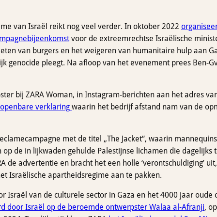
e van Israël reikt nog veel verder. In oktober 2022
organisee
ampagnebijeenkomst
voor de extreemrechtse Israëlische ministe
hieten van burgers en het weigeren van humanitaire hulp aan G
ijk genocide pleegt. Na afloop van het evenement prees Ben-Gv
pster bij ZARA Woman, in Instagram-berichten aan het adres va
openbare verklaring
waarin het bedrijf afstand nam van de o
clamecampagne met de titel „The Jacket“, waarin mannequins
op de in lijkwaden gehulde Palestijnse lichamen die dagelijks te
de advertentie en bracht het een holle ‘verontschuldiging’ uit,
het Israëlische apartheidsregime aan te pakken.
 Israël van de culturele sector in Gaza en het 4000 jaar oude
d door Israël op de beroemde ontwerpster Walaa al-Afranji
, o