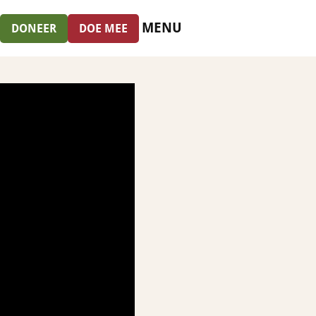
MENU
DONEER
DOE MEE