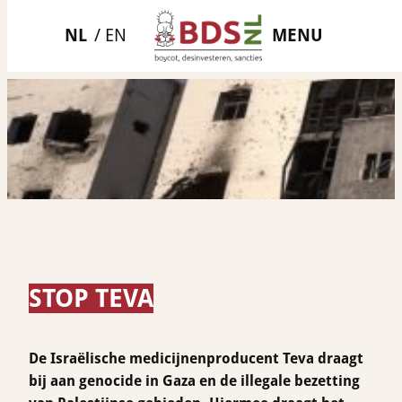
Ga
MENU
naar
de
inhoud
STOP TEVA
De Israëlische medicijnenproducent Teva draagt
bij aan genocide in Gaza en de illegale bezetting