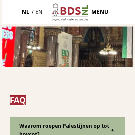
Ga
MENU
naar
de
inhoud
FAQ
Waarom roepen Palestijnen op tot
+
boycot?